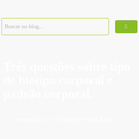
Três questões sobre tipo
de biotipo corporal e
padrão corporal.
25 de janeiro de 2024
- Escrito por
Fernanda Kneif