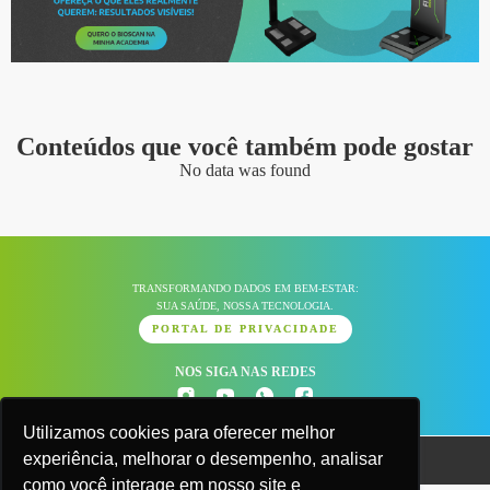
Conteúdos que você também pode gostar
No data was found
TRANSFORMANDO DADOS EM BEM-ESTAR:
SUA SAÚDE, NOSSA TECNOLOGIA.
PORTAL DE PRIVACIDADE
NOS SIGA NAS REDES
Utilizamos cookies para oferecer melhor
Todos os direitos reservados Fitmass S/A © CNPJ
experiência, melhorar o desempenho, analisar
39.867.600/0001-97
como você interage em nosso site e