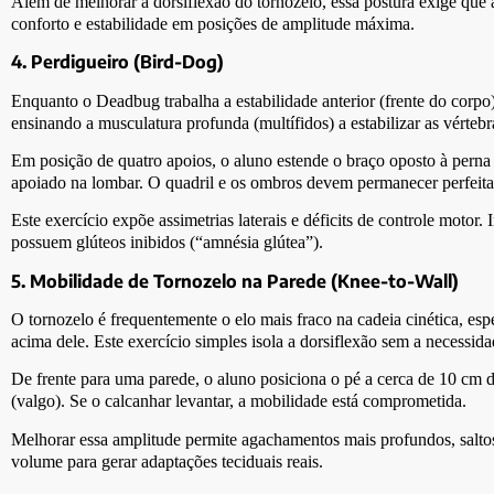
Além de melhorar a dorsiflexão do tornozelo, essa postura exige que 
conforto e estabilidade em posições de amplitude máxima.
4. Perdigueiro (Bird-Dog)
Enquanto o Deadbug trabalha a estabilidade anterior (frente do corpo),
ensinando a musculatura profunda (multífidos) a estabilizar as vért
Em posição de quatro apoios, o aluno estende o braço oposto à perna
apoiado na lombar. O quadril e os ombros devem permanecer perfeita
Este exercício expõe assimetrias laterais e déficits de controle moto
possuem glúteos inibidos (“amnésia glútea”).
5. Mobilidade de Tornozelo na Parede (Knee-to-Wall)
O tornozelo é frequentemente o elo mais fraco na cadeia cinética, es
acima dele. Este exercício simples isola a dorsiflexão sem a necessi
De frente para uma parede, o aluno posiciona o pé a cerca de 10 cm de
(valgo). Se o calcanhar levantar, a mobilidade está comprometida.
Melhorar essa amplitude permite agachamentos mais profundos, saltos 
volume para gerar adaptações teciduais reais.