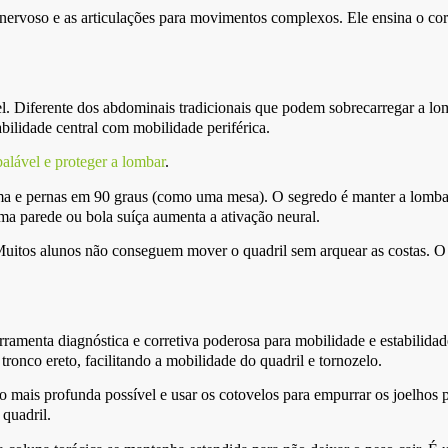
 nervoso e as articulações para movimentos complexos. Ele ensina o co
el. Diferente dos abdominais tradicionais que podem sobrecarregar a l
bilidade central com mobilidade periférica.
alável e proteger a lombar
.
cima e pernas em 90 graus (como uma mesa). O segredo é manter a lomba
ma parede ou bola suíça aumenta a ativação neural.
s. Muitos alunos não conseguem mover o quadril sem arquear as costas.
amenta diagnóstica e corretiva poderosa para mobilidade e estabilidad
onco ereto, facilitando a mobilidade do quadril e tornozelo.
mais profunda possível e usar os cotovelos para empurrar os joelhos pa
 quadril.