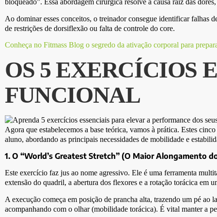
bloqueado”. Essa abordagem cirúrgica resolve a causa raiz das dores,
Ao dominar esses conceitos, o treinador consegue identificar falhas 
de restrições de dorsiflexão ou falta de controle do core.
Conheça no Fitmass Blog o segredo da ativação corporal para preparar
OS 5 EXERCÍCIOS 
FUNCIONAL
Agora que estabelecemos a base teórica, vamos à prática. Estes cinco
aluno, abordando as principais necessidades de mobilidade e estabil
1. O “World’s Greatest Stretch” (O Maior Alongamento 
Este exercício faz jus ao nome agressivo. Ele é uma ferramenta multit
extensão do quadril, a abertura dos flexores e a rotação torácica em 
A execução começa em posição de prancha alta, trazendo um pé ao la
acompanhando com o olhar (mobilidade torácica). É vital manter a pern