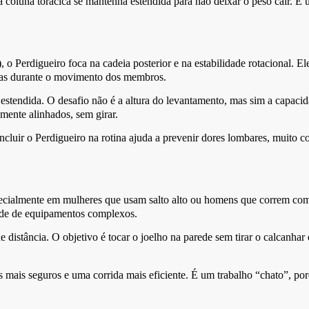
a coluna torácica se mantenha estendida para não deixar o peso cair. É
 o Perdigueiro foca na cadeia posterior e na estabilidade rotacional. Ele
ebras durante o movimento dos membros.
 estendida. O desafio não é a altura do levantamento, mas sim a capac
mente alinhados, sem girar.
r. Incluir o Perdigueiro na rotina ajuda a prevenir dores lombares, muit
pecialmente em mulheres que usam salto alto ou homens que correm com 
dade de equipamentos complexos.
 distância. O objetivo é tocar o joelho na parede sem tirar o calcanhar
mais seguros e uma corrida mais eficiente. É um trabalho “chato”, por