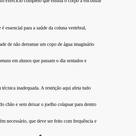
 um exercício completo que ensina o corpo a encontrar
 é essencial para a saúde da coluna vertebral,
idade de não derramar um copo de água imaginário
o comuns em alunos que passam o dia sentados e
técnica inadequada. A restrição aqui afeta tudo
 do chão e sem deixar o joelho colapsar para dentro
ém necessário, que deve ser feito com frequência e