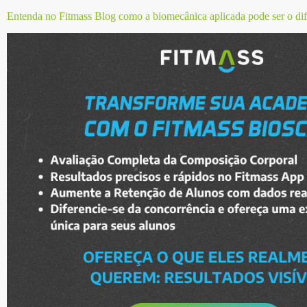
Entenda no Fitmass Blog como a biomecânica aplicada pode ser o dife