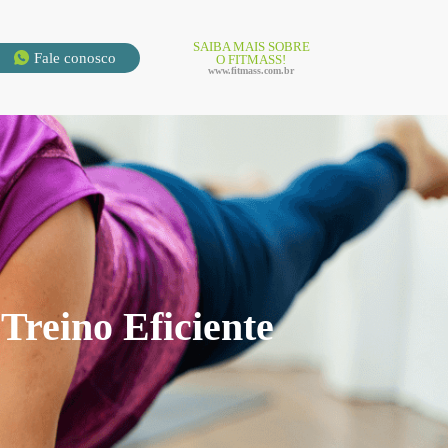
SAIBA MAIS SOBRE
Fale conosco
O FITMASS!
www.fitmass.com.br
Treino Eficiente