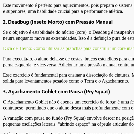
Este movimento é perfeito para aquecimentos, pois prepara o sistema
e superiores, uma habilidade crucial para a performance atlética.
2. Deadbug (Inseto Morto) com Pressão Manual
Se o objetivo é estabilidade do núcleo (core), o Deadbug é insuperáv
neutra enquanto move as extremidades. Isso é a definição pura de esta
Dica de Treino: Como utilizar as pranchas para construir um core inab
Para executá-lo, o aluno deita-se de costas, braços estendidos para 
perna esquerda, e vice-versa. Adicionar uma pressão manual contra u
Esse exercício é fundamental para ensinar a dissociação de cintura
sólida para levantamentos pesados como o Terra e o Agachamento.
3. Agachamento Goblet com Pausa (Pry Squat)
O Agachamento Goblet não é apenas um exercício de força; é uma ferr
contrapeso, permitindo que o aluno desça mais profundamente com o tr
A variação com pausa no fundo (Pry Squat) envolve descer na posição 
pequenas oscilações laterais, “abrindo espaço” na cápsula articular do