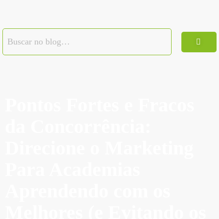
Pontos Fortes e Fracos
da Concorrência:
Direcione o Marketing
Para Academias
Aprendendo com os
Melhores (e Evitando os